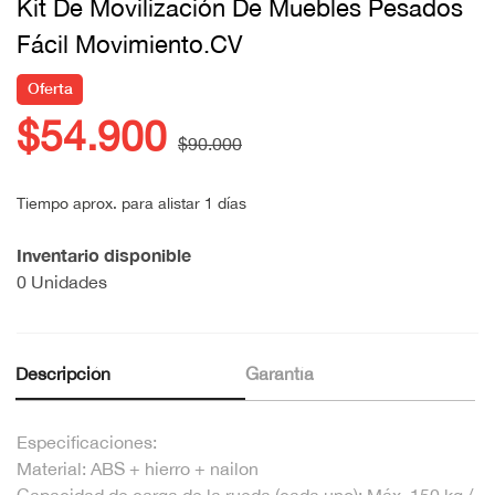
Kit De Movilización De Muebles Pesados
Fácil Movimiento.CV
Oferta
$54.900
$90.000
Tiempo aprox. para alistar 1 días
Inventario disponible
0 Unidades
Descripción
Garantía
Especificaciones:
Material: ABS + hierro + nailon
Capacidad de carga de la rueda (cada uno): Máx. 150 kg /